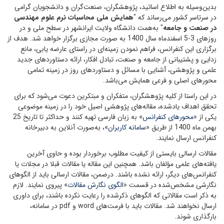
بدین‌وسیله به اطلاع اساتید، پژوهشگران، صنعت‌گران و دانشجویان گرامی
در سرتاسر کشور می‌رساند که "
همایش ملی محاسبات نرم علوم مهندسی
در صنعت و جامعه
" به‌همت دانشگاه ولایت ایرانشهر در سطح ملی و در
روزهای 3-5 اسفندماه سال 1400 به صورت مجازی برگزار خواهد شد. هدف از
برگزاری این کنفرانس، فراهم نمودن زمینه‌ای در راستای عارضه یابی، مانع
زدایی و پشتیبانی از جامعه و صنعت، تبادل افکار، ارائه دستاوردهای جدید
علمی و پژوهشی، آشنایی با مسائل و دستاوردهای روز در زمینه تمامی
محورهای اصلی و فرعی همایش می‌باشد.
در این راستا از کلیه پژوهشگران، متفکران و مبتکرین دعوت می‌شود که برای
تحقق اهداف یادشده، مقاله‌های پژوهشی اصیل خود را در زمینه موضوعی
یکی از «
محورهای کنفرانس
» به زبان فارسی تهیه کنند و حداکثر تا تاریخ‌ 25
بهمن ماه 1400 از طریق «
سامانه کاربران
»، به‌صورت آنلاین به دبیرخانه
کنفرانس ارسال نمایند.
مقالات ارسالی بایستی از کیفیت مطلوب برخوردار بوده و حاوی آخرین
یافته‌های علمی مؤلفان باشد. همچنین این مقاله یا مقالات قبلا در مجلات یا
کنفرانس‌های دیگر، ارائه نشده باشند. درضمن، مقالات ارسالی باید از الگوهای
نگارشی مشخص‌شده در قسمت «
الگوی نگارش مقالات
» پیروی نمایند. لازم
به ذکر است مقالاتی که الگوهای ذکر‌شده را رعایت نکرده باشند، برای داوری
ارسال نخواهند شد. مقالات باید با فرمت‌های word و pdf در سامانه،
بارگذاری شوند.