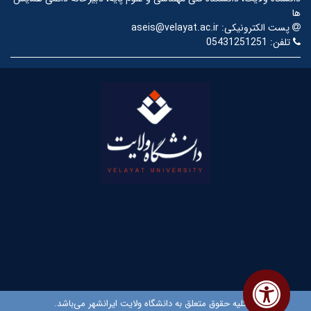
ها
پست الکترونیکی:
aseis@velayat.ac.ir
تلفن:
05431251251
© کلیه حقوق متعلق به دانشگاه ولایت ایرانشهر می‌باشد.