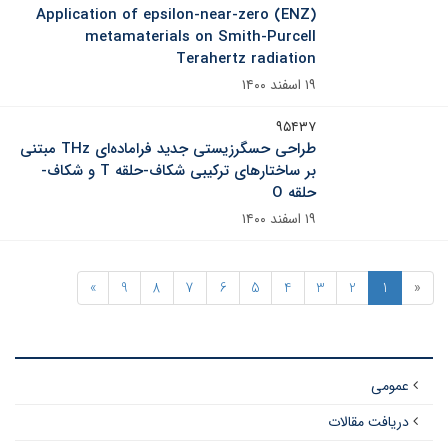
Application of epsilon-near-zero (ENZ)
metamaterials on Smith-Purcell
Terahertz radiation
۱۹ اسفند ۱۴۰۰
۹۵۴۳۷
طراحی حسگرزیستی جدید فراماده‌ای THz مبتنی
بر ساختارهای ترکیبی شکاف-حلقه T و شکاف-
حلقه O
۱۹ اسفند ۱۴۰۰
»
9
8
7
6
5
4
3
2
1
«
عمومی
دریافت مقالات