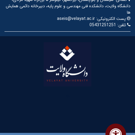
دانشگاه ولایت، دانشکده فنی مهندسی و علوم پایه، دبیرخانه دائمی همایش
ها
پست الکترونیکی:
aseis@velayat.ac.ir
تلفن:
05431251251