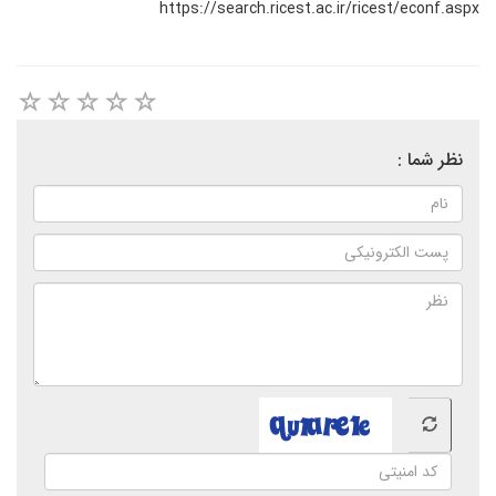
https://search.ricest.ac.ir/ricest/econf.aspx
نظر شما :