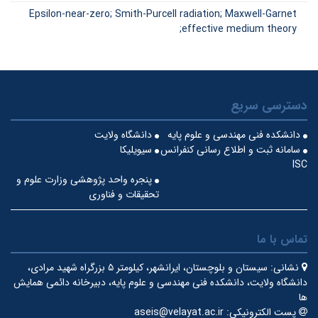
Epsilon-near-zero; Smith-Purcell radiation; Maxwell-Garnet
effective medium theory;
دسترسی سریع
دانشکده فنی مهندسی و علوم پایه
دانشگاه ولایت
سامانه ثبت و اطلاع رسانی کنفرانس
سیویلیکا
ISC
پنجره واحد پژوهشی وزارت علوم و
تحقیقات و فناوری
تماس با ما
نشانی:
سیستان و بلوچستان، ایرانشهر، کیلومتر ۵ بزرگراه شهید مرادی،
دانشگاه ولایت، دانشکده فنی مهندسی و علوم پایه، دبیرخانه دائمی همایش
ها
پست الکترونیکی:
aseis@velayat.ac.ir