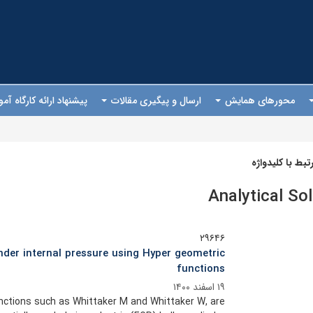
محورهای همایش
ارسال و پیگیری مقالات
پیشنهاد ارائه کارگاه آ
بط با کلیدواژه
Analytical Sol
۲۹۶۴۶
under internal pressure using Hyper geometric
functions
۱۹ اسفند ۱۴۰۰
unctions such as Whittaker M and Whittaker W, are