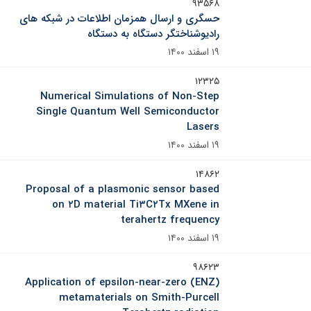
۹۳۵۶۸
حسگری و ارسال همزمان اطلاعات در شبکه های
رادیوشناختگر دستگاه به دستگاه
۱۹ اسفند ۱۴۰۰
۱۲۳۲۵
Numerical Simulations of Non-Step
Single Quantum Well Semiconductor
Lasers
۱۹ اسفند ۱۴۰۰
۱۴۸۶۲
Proposal of a plasmonic sensor based
on ۲D material Ti۳C۲Tx MXene in
terahertz frequency
۱۹ اسفند ۱۴۰۰
۹۸۶۲۳
Application of epsilon-near-zero (ENZ)
metamaterials on Smith-Purcell