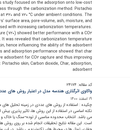
s study focused on the adsorption onto low-cost
ss through the carbonization method. Pistachio
at ۳۲۰ and ۷۲۰ °C under ambient conditions. The
s' surface area, pore-volume, ash, moisture, and
ased with increasing carbonization temperatures.
ure (۷۲۰) showed better performance with a CO۲
C. It was revealed that carbonization temperature
in, hence influencing the ability of the adsorbent
ies and adsorption performance showed that char
ve adsorbent for CO۲ capture and thus improving
 Pistachio skin, Carbon dioxide, Char, adsorption,
adsorbent
کد مقاله: ۲۴۱۷۴
واکاوی اثرگذاری هندسه مدل در اعتبار روش های عدد
۱۹ اسفند ۱۴۰۰
چکیده : استفاده از روش های عددی در زمینه تحلیل های مر
نکته اساسی در استفاده از این روش ها، تاثیر پذیری بیش ا
می باشد. انتخاب محدوده مناسبی از توده¬سنگ یا خاک و ا
است. این مقاله نتایج تحقیقات انجام شده بر روی روش ه
حفاری تونل ها در محیط های تکتونیزه می باشد. در این مقا