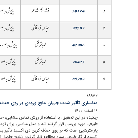
1
24174
فرشاد نژادشاه محمد
پذیرش به صو
2
30782
عباس قره قاشی
پذیرش به صو
3
47386
محمدباقر فتحی
پذیرش به صورت 
4
20415
محمدباقر فتحی
پذیرش به صورت
5
89942
عباس قره قاشی
پذیرش به صورت
۸۹۹۴۲
مدلسازی تأثیر شدت جریان مایع ورودی بر روی حذف گا
۱۹ اسفند ۱۴۰۰
چکیده در این تحقیق، با استفاده از روش تماس غشایی، ح
طبیعی مورد بررسی قرار گرفته شد و مدل مناسبی برای توصی
پارامترهایی است که بر روی حذف کربن دی اکسید تأثیر بسزا