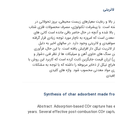
اتریتی
ار بالا و رعایت معیارهای زیست محیطی، بروز تحولاتی در
داشته است. با پیشرفت تکنولوژی، مصرف محصولات فلزی شتاب
ر بالا شده و آنچه در حال حاضر باقی مانده است کانی های
 معدن است که امروزه به ناچار مورد توجه زیادی قرار گرفته
ولفیدی و لاتریتی وجود دارد. در سالهای اخیر به دلیل
ر لاتریت نیکل دار افزایش یافته است. با این حال، فرآوری
ن سنگ های حاوی آهن و سیلیکات ها از نظر فنی دشوار و
) ارزان قیمت جایگزین ثابت کرده است که کاربرد این روش با
خراج نیکل از ‌ذخایر مربوطه را داشته که با توجه به مشکلات
وری مواد معدنی محسوب شود. واژه های کلیدی
لفیدی
Synthesis of char adsorbent made fro
Abstract: Adsorption-based CO۲ capture has en
years. Several effective post-combustion CO۲ captu