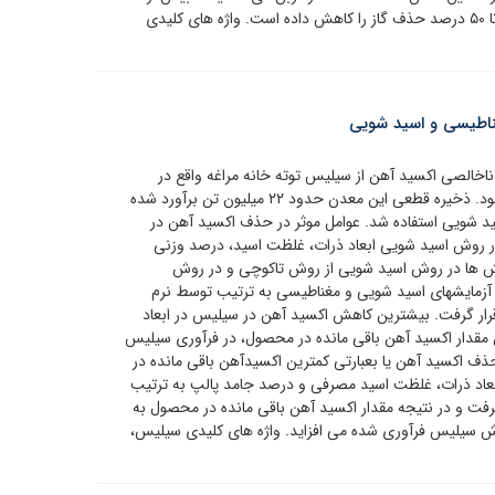
% انجام گردیده است. همچنین اثر افزایش جریان ورودی تا ۵۰ درصد حذف گاز را کاهش داده است. واژه های کلیدی
اطیسی و اسید شویی
خالصی اکسید آهن از سیلیس توته خانه مراغه واقع در
آذربایجان شرقی برای استفاده در صنایع شیشه و سرامیک بود. ذخیره قطعی این معدن حدود ۲۲ میلیون تن برآورد شده
 شویی استفاده شد. عوامل موثر در حذف اکسید آهن در
 روش اسید شویی ابعاد ذرات، غلظت اسید، درصد وزنی
یش ها در روش اسید شویی از روش تاکوچی و در روش
ج آزمایشهای اسید شویی و مغناطیسی به ترتیب توسط نرم
Qua مورد تجزیه و تحلیل قرار گرفت. بیشترین کاهش اکسید آهن در سیلیس در ابعاد
س اتفاق افتاد. کمترین مقدار اکسید آهن باقی مانده در محصول، در فرآوری سیلیس
باشد. بیشترین حذف اکسید آهن یا بعبارتی کمترین اکسیدآهن باقی مانده در
عاد ذرات، غلظت اسید مصرفی و درصد جامد پالپ به ترتیب
۲ گرم بر لیتر و ۲۰ درصد صورت گرفت و در نتیجه مقدار اکسید آهن باقی مانده در محصول به
به ارزش سیلیس فرآوری شده می افزاید. واژه های کلیدی سیلیس،