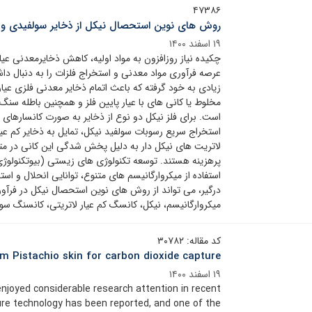
۴۷۳۸۶
روش های نوین استحصال نیکل از ذخایر سولفیدی و ل
۱۹ اسفند ۱۴۰۰
چکیده نیاز روزافزون به مواد اولیه، کاهش ذخایرمعدنی عی
عرصه فرآوری مواد معدنی و استخراج فلزات را به دنبال 
زیادی به خود گرفته که باعث اتمام ذخایر معدنی فلزی عیا
مخلوط یا کانی های با عیار پایین فلز و همچنین باطله سنگ
است. برای فلز نیکل دو نوع از ذخایر به صورت کانسارهای س
استخراج سریع رسوبات سولفید نیکل، تمایل به ذخایر کم عیا
لاتریت های نیکل دار به دلیل پخش شدگی این کانی در مت
پرهزینه هستند. توسعه تکنولوژی های زیستی (بیوتکنولوژی
استفاده از میکروارگانیسم های متنوع، توانایی انحلال و است
درگیر، می تواند از روش های نوین استحصال نیکل در فرآ
میکروارگانیسم، نیکل، کانسگ کم عیار لاتریتی، کانسنگ سو
کد مقاله: ۳۰۷۸۲
m Pistachio skin for carbon dioxide capture
۱۹ اسفند ۱۴۰۰
joyed considerable research attention in recent
re technology has been reported, and one of the