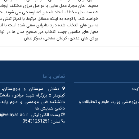
محیط المان مجزا، مدل هایی با فواصل مرزی مختلف ایجاد 
هندسه مدل مختلف ایجاد شده و اعتبارسنجی می شوند. ج
خواهند شد. با توجه به اینکه مسائل مرتبط با تمرکز تنش د
به مرز های انتخاب شده دارد بنابراین سعی شده است با انج
معیار های مناسبی جهت انتخاب مرز صحیح مدل ها در انواع
روش های عددی، کرنش سنجی، تمرکز تنش
تماس با ما
ایت
نشانی:
سیستان و بلوچستان، ای
کیلومتر ۵ بزرگراه شهید مرادی، دان
 پژوهشی وزارت علوم و تحقیقات و
دانشکده فنی مهندسی و علوم پایه، 
دائمی همایش ها
پست الکترونیکی:
@velayat.ac.ir
تلفن:
05431251251