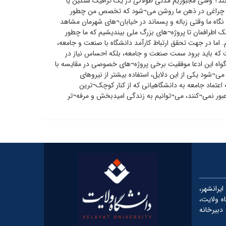
؟ وقتی مجبوریم مدتی طولانی در یک ترافیک سنگین یا
آیا چراغی در ذهن ما روشن می¬شود که تخصص من چطور
اه ما وقتی زباله و پسماند در خیابان¬های شهرمان مشاهد
چک اطرافمان تا پروژه¬های بزرگ ملی بیندیشیم که ما چطور
م. اما در جهت تحقق ارتباط کارآمد دانشگاه با صنعت و جامعه،
ت که باید برود سمت صنعت و جامعه، بلکه احساس نیاز در
گواه این ادعا موفقیت برخی پروژه¬های خصوصی در مقایسه با
¬شود یکی از این دلایل، استفاده بیشتر از نیروهای
تماد جامعه به دانشگاهیانی که از کنار کوچک¬ترین
بور نمی¬کنند، می¬توانیم به زندگی امیدبخش و مرفه¬تر
رانشهر،
شگاه ولایت،
دبیرخانه