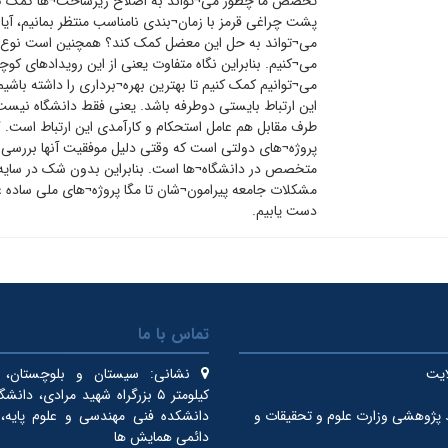
تخصص ما چطور می¬تواند به اصلاح زیرساخت¬ها کمک کند
پشت چراغی قرمز با زمان¬بندی نامناسب منتظر بمانیم، 
می¬تواند به حل این معضل کمک کند؟ همچنین است نوع نگ
می¬کنیم. بنابراین نگاه متفاوت یعنی از این رویدادهای کو
می¬توانیم کمک کنیم تا بهترین بهره¬برداری را داشته باشی
این ارتباط بایستی دوطرفه باشد. یعنی فقط دانشگاه نیس
طرف مقابل هم عامل استحکام و کارآمدی این ارتباط است. 
پروژه¬های دولتی است که وقتی دلیل موفقیت آنها بررسی می
متخصص در دانشگاه¬ها است. بنابراین بدون شک در سایه اع
مشکلات جامعه پیرامون¬شان تا مگا پروژه¬های ملی ساده ع
دست یابیم.
تماس با ما
ایت
نشانی:
سیستان و بلوچستان، ای
کیلومتر ۵ بزرگراه شهید مرادی، دان
 پژوهشی وزارت علوم و تحقیقات و
دانشکده فنی مهندسی و علوم پایه، 
دائمی همایش ها