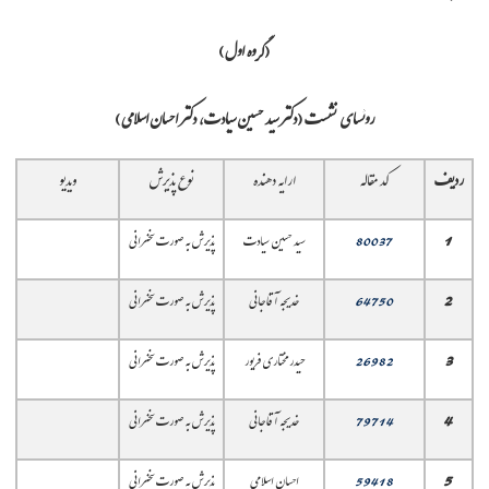
(گروه اول)
روئسای نشست (دکتر سید حسین سیادت، دکتر احسان اسلامی)
ردیف
کد مقاله
ارایه دهنده
نوع پذیرش
ویدیو
1
80037
سید حسین سیادت
پذیرش به صورت سخنرانی
2
64750
خدیجه آقاجانی
پذیرش به صورت سخنرانی
3
26982
حیدر مختاری فریور
پذیرش به صورت سخنرانی
4
79714
خدیجه آقاجانی
پذیرش به صورت سخنرانی
5
59418
احسان اسلامی
پذیرش به صورت سخنرانی