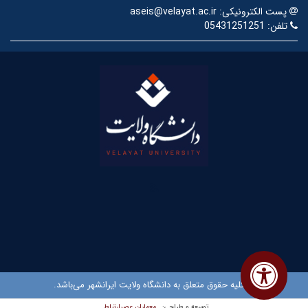
پست الکترونیکی:
aseis@velayat.ac.ir
تلفن:
05431251251
© کلیه حقوق متعلق به دانشگاه ولایت ایرانشهر می‌باشد.
معماران عصر‌ارتباط
توسعه و طراحی: